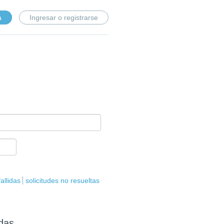
a
Ingresar o registrarse
fallidas
solicitudes no resueltas
adas