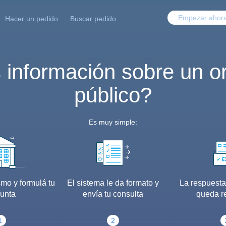
Empezar ahor
Hacer un pedido
Buscar pedido
 información sobre un o
público?
Es muy simple:
smo y formulá tu
El sistema le da formato y
La respuesta
unta
envía tu consulta
queda r
1
2