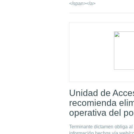
</span></a>
Unidad de Acces
recomienda elim
operativa del p
Terminante dictamen obliga al 
información hechos vía web/co