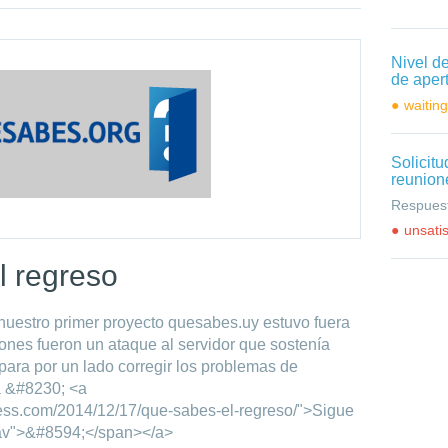
Nivel d
de aper
waitin
Solicit
reunion
Respuest
unsati
l regreso
uestro primer proyecto quesabes.uy estuvo fuera
ones fueron un ataque al servidor que sostenía
para por un lado corregir los problemas de
a &#8230; <a
ress.com/2014/12/17/que-sabes-el-regreso/">Sigue
av">&#8594;</span></a>