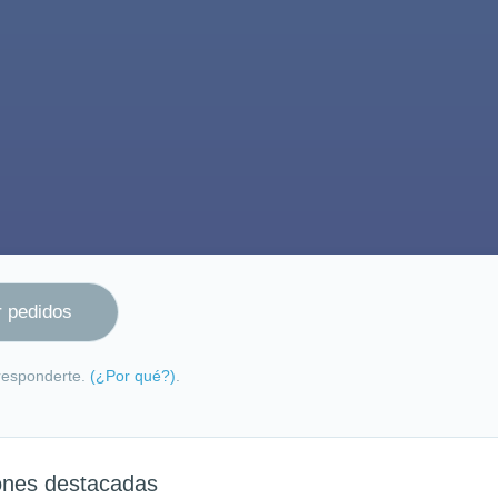
 responderte.
(¿Por qué?)
.
ones destacadas