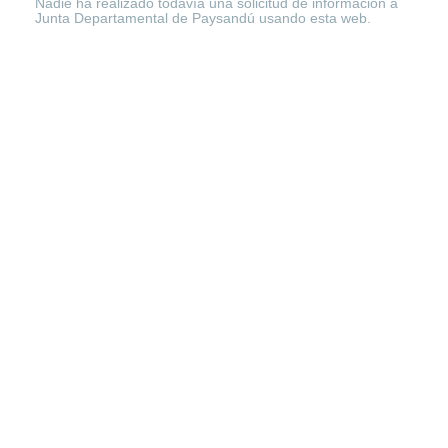
Nadie ha realizado todavía una solicitud de información a
Junta Departamental de Paysandú usando esta web.