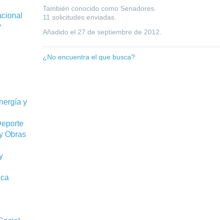
También conocido como Senadores.
acional
11 solicitudes enviadas.
y
Añadido el
27 de septiembre de 2012
.
¿No encuentra el que busca?
Energía y
Deporte
 y Obras
y
ica