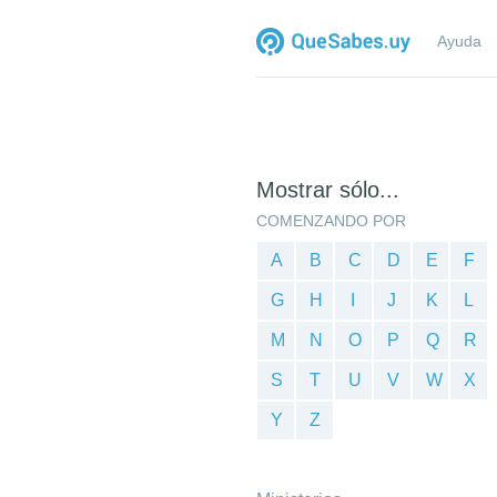
Ayuda
Mostrar sólo...
COMENZANDO POR
A
B
C
D
E
F
G
H
I
J
K
L
M
N
O
P
Q
R
S
T
U
V
W
X
Y
Z