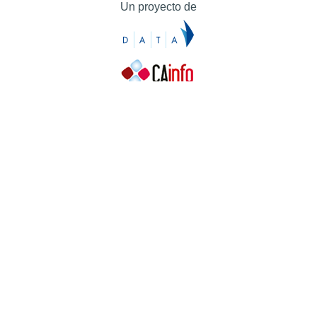
Un proyecto de
Contacto
Contacto
Prensa
Quiénes somos
¿Cómo puedes colaborar?
Patrocinadores
Agradecimientos
Ayuda
Contacto
Prensa
Quiénes somos
¿Cómo puedes colaborar?