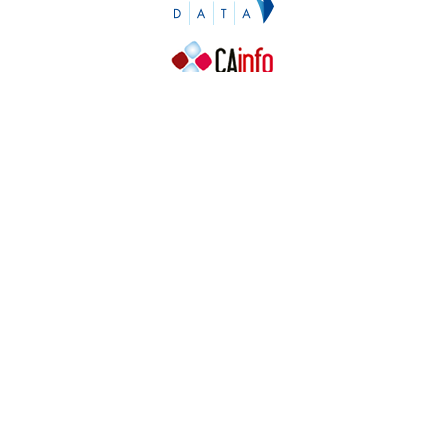
Contacto
Contacto
Prensa
Quiénes somos
¿Cómo puedes colaborar?
Patrocinadores
Agradecimientos
Ayuda
Contacto
Prensa
Quiénes somos
¿Cómo puedes colaborar?
Patrocinadores
Agradecimientos