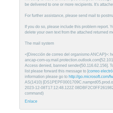
be delivered to one or more recipients. It's attach
For further assistance, please send mail to postma
If you do so, please include this problem report. 
delete your own text from the attached returned 
The mail system
<[Dirección de correo del organismo ANCAP]>: h
ancap-com-uy.mail.protection.outlook.com[52.101.
Access denied, banned sender[50.116.62.156]. To
list please forward this message to [
correo electr
information please go to
http://go.microsoft.com/fw
AS(1410) [DS1PEPF0001709C.namprd05.prod.o
2023-12-08T17:12:48.122Z 08DBF2C0FF261982] 
command)
Enlace