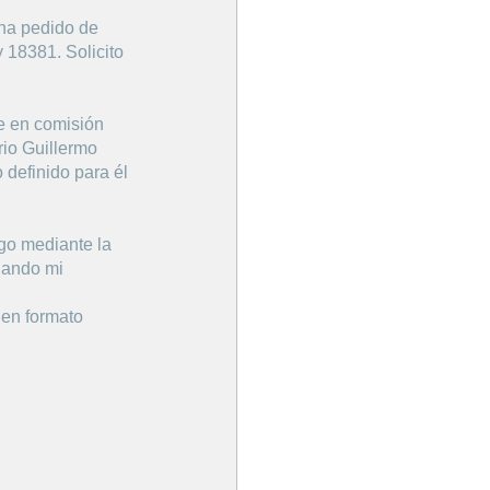
 una pedido de
y 18381. Solicito
se en comisión
rio Guillermo
 definido para él
go mediante la
ijando mi
 en formato