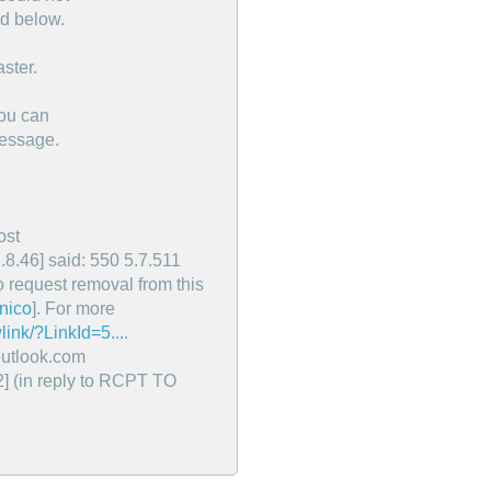
ed below.
ster.
You can
message.
ost
8.46] said: 550 5.7.511
 request removal from this
ónico
]. For more
link/?LinkId=5...
.
utlook.com
(in reply to RCPT TO