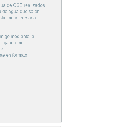
gua de OSE realizados
d de agua que salen
r, me interesaría
migo mediante la
 fijando mi
ue
te en formato