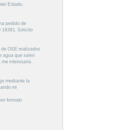
del Estado,
 una pedido de
y 18381. Solicito
a de OSE realizados
de agua que salen
 me interesaría
go mediante la
ijando mi
 en formato