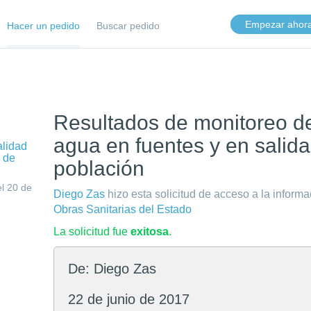
Empezar ahor
Hacer un pedido
Buscar pedido
Resultados de monitoreo de
agua en fuentes y en salid
alidad
a de
población
l 20 de
Diego Zas
hizo esta solicitud de acceso a la inform
Obras Sanitarias del Estado
La solicitud fue
exitosa
.
De: Diego Zas
22 de junio de 2017