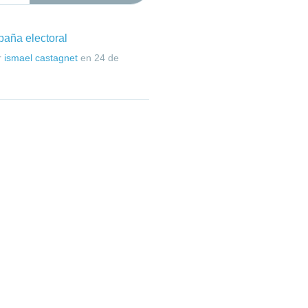
paña electoral
r
ismael castagnet
en
24 de