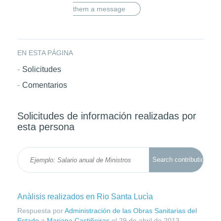
them a message
EN ESTA PÁGINA
Solicitudes
Comentarios
Solicitudes de información realizadas por
esta persona
Anàlisis realizados en Rio Santa Lucìa
Respuesta por
Administración de las Obras Sanitarias del
Estado
a
Mariana Castiñeiras
el
29 de abril de 2013
.